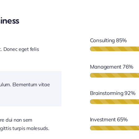
iness
Consulting
85%
t. Donec eget felis
Management
76%
bulum. Elementum vitae
Brainstorming
92%
Investment
65%
re dui non sem
gittis turpis malesuds.