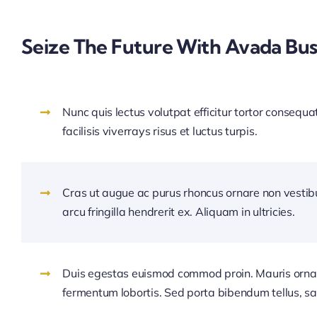
Seize The Future With Avada Bus
Nunc quis lectus volutpat efficitur tortor consequa
facilisis viverrays risus et luctus turpis.
Cras ut augue ac purus rhoncus ornare non vesti
arcu fringilla hendrerit ex. Aliquam in ultricies.
Duis egestas euismod commod proin. Mauris orna
fermentum lobortis. Sed porta bibendum tellus, sa