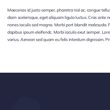
Maecenas id justo semper, pharetra nisl ac, congue tellu
turpis vitae, luctus pellentesque diam. Integer id vesti
diam scelerisque, eget aliquam ligula luctus. Cras ante
augue. Suspendisse vehicula semper justo. Vestibulum au
nones iaculis sed magna. Morbi port blandit malesuda. P
dapibus ipsum eleifendc. Morbi iaculis exut semper. Lor
varius. Aenean sed quam eu felis interdum dignissim. Pro