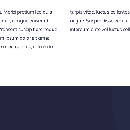
s. Morbi pretium leo quis
bulum metus, vel vehicula
 neque, congue euismod
ctor tortor a porttitor
raesent suscipit orc neque
interdum ante vel luctus solli
em ipsum dolor sit amet
in lacus lacus, rutrum in