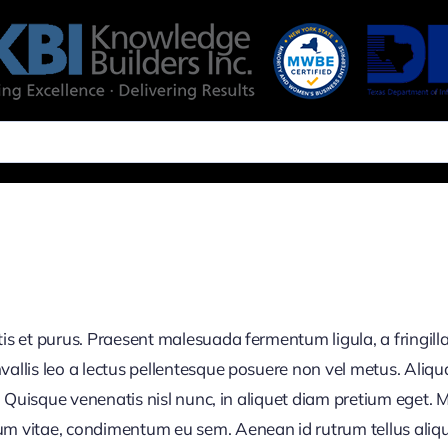
tis et purus. Praesent malesuada fermentum ligula, a fringill
nvallis leo a lectus pellentesque posuere non vel metus. Aliq
 et. Quisque venenatis nisl nunc, in aliquet diam pretium ege
tum vitae, condimentum eu sem. Aenean id rutrum tellus aliq